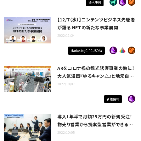
導入事例
【12/7（水）】コンテンツビジネス先駆者
が語る NFTの新たな事業展開
2022/11/24
MarketingCIRCUSDAY
ARをコロナ禍の観光誘客事業の軸に！
大人気漫画『ゆるキャン△』と地元自治
体がコラボしたイベントに クラウドサ
2022/10/07
ーカスのARアプリ『COCOAR』が採用。
『ゆるキャン△』のキャラクターが静岡
新着情報
のモデル地に登場！？
導入1年半で月額25万円の新規受注！
物売り営業から提案型営業ができるま
での軌跡/株式会社東京ニュース通信社
2022/10/05
様