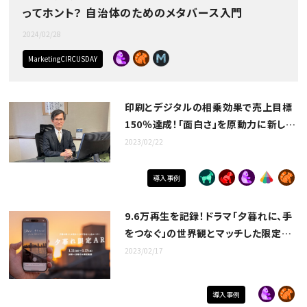
ってホント？ 自治体のためのメタバース入門
2024/02/28
MarketingCIRCUSDAY
印刷とデジタルの相乗効果で売上目標
150％達成！「面白さ」を原動力に新しい
アイデアを生み出す/とうざわ印刷工芸
2023/02/22
株式会社
導入事例
9.6万再生を記録！ドラマ「夕暮れに、手
をつなぐ」の世界観とマッチした限定AR
企画で、放送前のプロモーションに成
2023/02/17
功！
導入事例