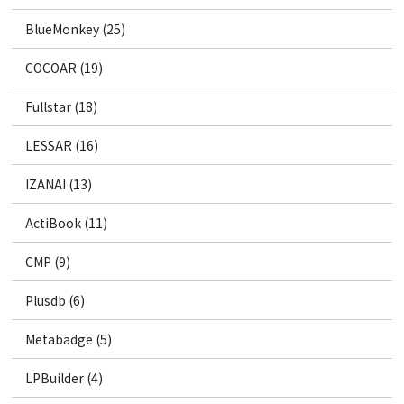
BlueMonkey (25)
COCOAR (19)
Fullstar (18)
LESSAR (16)
IZANAI (13)
ActiBook (11)
CMP (9)
Plusdb (6)
Metabadge (5)
LPBuilder (4)