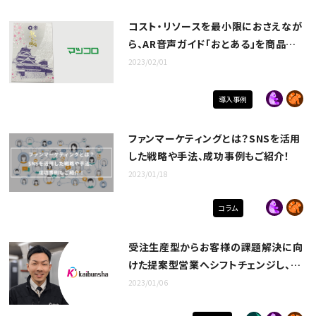
コスト・リソースを最小限におさえなが
ら、AR音声ガイド「おとある」を商品化。
初となるイベント領域への展開で、見事
2023/02/01
成功を収める/株式会社松本コロタイプ
光芸社様
導入事例
ファンマーケティングとは？SNSを活用
した戦略や手法、成功事例もご紹介！
2023/01/18
コラム
受注生産型からお客様の課題解決に向
けた提案型営業へシフトチェンジし、案
件・契約数が増加！/株式会社界文社様
2023/01/06