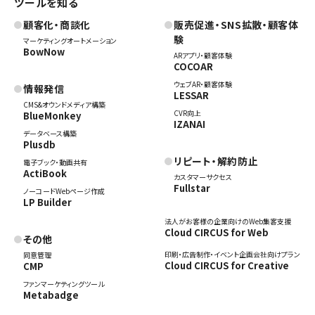
ツールを知る
顧客化・商談化
販売促進・SNS拡散・顧客体
験
マーケティングオートメーション
BowNow
ARアプリ・顧客体験
COCOAR
ウェブAR・顧客体験
情報発信
LESSAR
CMS&オウンドメディア構築
CVR向上
BlueMonkey
IZANAI
データベース構築
Plusdb
リピート・解約防止
電子ブック・動画共有
ActiBook
カスタマーサクセス
Fullstar
ノーコードWebページ作成
LP Builder
法人がお客様の企業向けのWeb集客支援
Cloud CIRCUS for Web
その他
印刷・広告制作・イベント企画会社向けプラン
同意管理
Cloud CIRCUS for Creative
CMP
ファンマーケティングツール
Metabadge