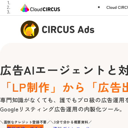
Cloud CI
広告AIエージェントと
「LP制作」から「広告
専門知識がなくても、
誰でもプロ級の広告運用
Googleリスティング広告運用の
内製化ツール。
＼面倒なクレジット登録不要／
＼3分で分かる概要資料／