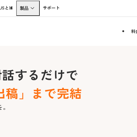
RCUSとは
サポート
製品
料
対話するだけで
出稿」まで完結
を。