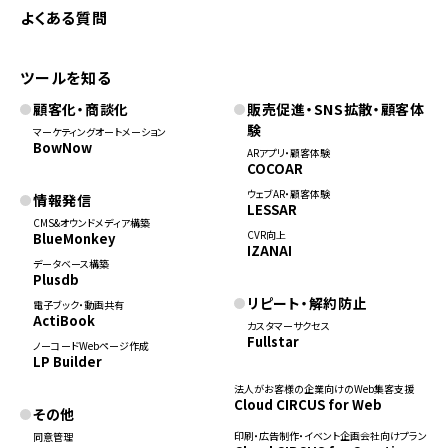
よくある質問
ツールを知る
顧客化・商談化
販売促進・SNS拡散・顧客体
験
マーケティングオートメーション
BowNow
ARアプリ・顧客体験
COCOAR
ウェブAR・顧客体験
情報発信
LESSAR
CMS&オウンドメディア構築
CVR向上
BlueMonkey
IZANAI
データベース構築
Plusdb
リピート・解約防止
電子ブック・動画共有
ActiBook
カスタマーサクセス
Fullstar
ノーコードWebページ作成
LP Builder
法人がお客様の企業向けのWeb集客支援
Cloud CIRCUS for Web
その他
印刷・広告制作・イベント企画会社向けプラン
同意管理