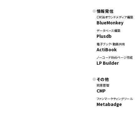
情報発信
CMS&オウンドメディア構築
BlueMonkey
データベース構築
Plusdb
電子ブック・動画共有
ActiBook
ノーコードWebページ作成
LP Builder
その他
同意管理
CMP
ファンマーケティングツール
Metabadge