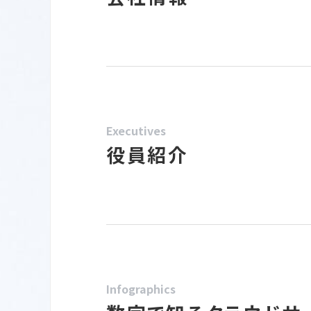
Executives
役員紹介
Infographics