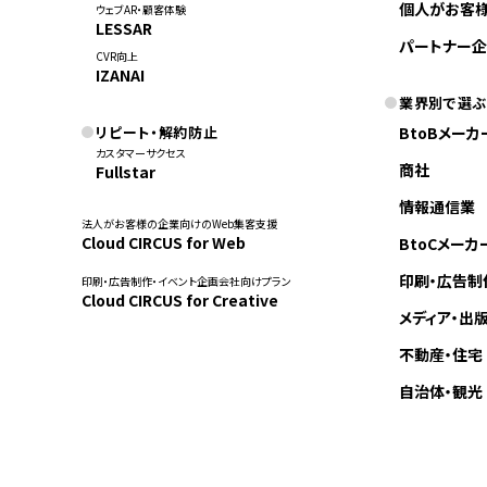
個人がお客
ウェブAR・顧客体験
LESSAR
パートナー企
CVR向上
IZANAI
業界別で選ぶ
リピート・解約防止
BtoBメーカ
カスタマーサクセス
商社
Fullstar
情報通信業
法人がお客様の企業向けのWeb集客支援
Cloud CIRCUS for Web
BtoCメーカ
印刷・広告制
印刷・広告制作・イベント企画会社向けプラン
Cloud CIRCUS for Creative
メディア・出
不動産・住宅
自治体・観光