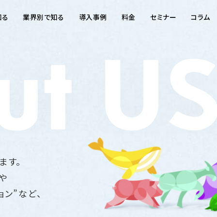
知る
業界別で知る
導入事例
料金
セミナー
コラム
ます。
や
ョン”など、