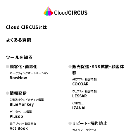
Cloud CIRCUSとは
よくある質問
ツールを知る
顧客化・商談化
販売促進・SNS拡散・顧客体
験
マーケティングオートメーション
BowNow
ARアプリ・顧客体験
COCOAR
ウェブAR・顧客体験
情報発信
LESSAR
CMS&オウンドメディア構築
CVR向上
BlueMonkey
IZANAI
データベース構築
Plusdb
リピート・解約防止
電子ブック・動画共有
ActiBook
カスタマーサクセス