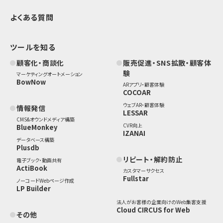
よくある質問
ツールを知る
顧客化・商談化
販売促進・SNS拡散・顧客体
験
マーケティングオートメーション
BowNow
ARアプリ・顧客体験
COCOAR
ウェブAR・顧客体験
情報発信
LESSAR
CMS&オウンドメディア構築
CVR向上
BlueMonkey
IZANAI
データベース構築
Plusdb
リピート・解約防止
電子ブック・動画共有
ActiBook
カスタマーサクセス
Fullstar
ノーコードWebページ作成
LP Builder
法人がお客様の企業向けのWeb集客支援
Cloud CIRCUS for Web
その他