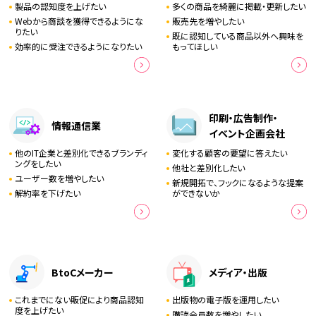
製品の認知度を上げたい
多くの商品を綺麗に掲載・更新したい
Webから商談を獲得できるようにな
販売先を増やしたい
りたい
既に認知している商品以外へ興味を
効率的に受注できるようになりたい
もってほしい
印刷・広告制作・
情報通信業
イベント企画会社
他のIT企業と差別化できるブランディ
変化する顧客の要望に答えたい
ングをしたい
他社と差別化したい
ユーザー数を増やしたい
新規開拓で、フックになるような提案
解約率を下げたい
ができないか
BtoCメーカー
メディア・出版
これまでにない販促により商品認知
出版物の電子版を運用したい
度を上げたい
購読会員数を増やしたい