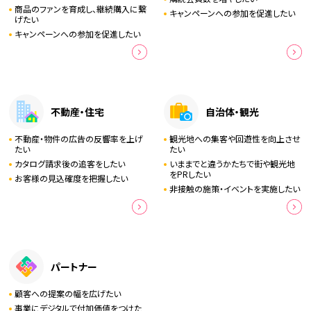
商品のファンを育成し、継続購入に繋
キャンペーンへの参加を促進したい
げたい
キャンペーンへの参加を促進したい
不動産・住宅
自治体・観光
不動産・物件の広告の反響率を上げ
観光地への集客や回遊性を向上させ
たい
たい
カタログ請求後の追客をしたい
いままでと違うかたちで街や観光地
をPRしたい
お客様の見込確度を把握したい
非接触の施策・イベントを実施したい
パートナー
顧客への提案の幅を広げたい
事業にデジタルで付加価値をつけた