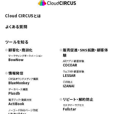
Cloud CIRCUSとは
よくある質問
ツールを知る
顧客化・商談化
販売促進・SNS拡散・顧客体
験
マーケティングオートメーション
BowNow
ARアプリ・顧客体験
COCOAR
ウェブAR・顧客体験
情報発信
LESSAR
CMS&オウンドメディア構築
CVR向上
BlueMonkey
IZANAI
データベース構築
Plusdb
リピート・解約防止
電子ブック・動画共有
ActiBook
カスタマーサクセス
Fullstar
ノーコードWebページ作成