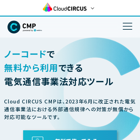
ノーコード
で
機能
無料から利用
できる
料金プラン
電気通信事業法対応ツール
Cloud CIRCUS CMPは、2023年6月に改正された電気
通信事業法における外部通信規律への対策が無償から
対応可能なツールです。