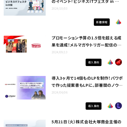
のイベント『ビジネスITフェスタ in 大
阪』に出展！
2024/10/03
新着情報
プロモーション予算の1.5倍を超える成
果を達成！メルマガやトリガー配信の活
用により顧客接点が大幅増加｜株式会
2024/09/13
社タンガロイ様
導入事例
導入3ヶ月で14個ものLPを制作！パワポ
で作った提案書もLPに。部署間のノウハ
ウ共有・分業によって作業効率化に成功
2024/06/06
｜株式会社シブタニ様
導入事例
5月21日（火）株式会社大塚商会主催の