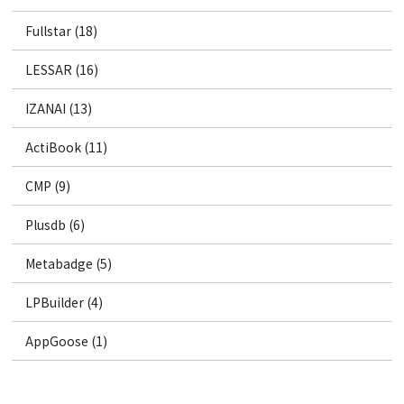
Fullstar (18)
LESSAR (16)
IZANAI (13)
ActiBook (11)
CMP (9)
Plusdb (6)
Metabadge (5)
LPBuilder (4)
AppGoose (1)