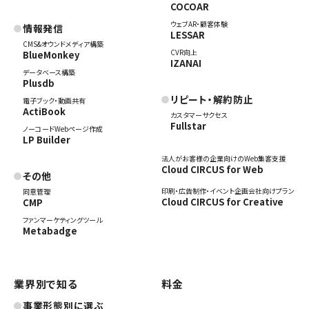
COCOAR
ウェブAR・顧客体験
情報発信
LESSAR
CMS&オウンドメディア構築
CVR向上
BlueMonkey
IZANAI
データベース構築
Plusdb
リピート・解約防止
電子ブック・動画共有
ActiBook
カスタマーサクセス
Fullstar
ノーコードWebページ作成
LP Builder
法人がお客様の企業向けのWeb集客支援
Cloud CIRCUS for Web
その他
印刷・広告制作・イベント企画会社向けプラン
同意管理
Cloud CIRCUS for Creative
CMP
ファンマーケティングツール
Metabadge
業界別で知る
料金
事業形態別に選ぶ