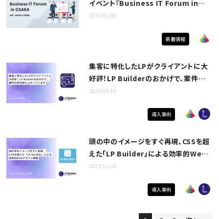
イベント『Business IT Forum in
OSAKA』に出展！
2024/05/09
新着情報
集客に特化したLPがクライアントに大
好評！LP Builderのおかげで、案件の
受注率も上がっています｜ウィズコネク
2024/04/19
ト様
導入事例
頭の中のイメージをすぐ再現、CSSを超
えた「LP Builder」による効率的Web
デザイン戦略｜ウェブデザインスタジオ
2023/12/25
スラハコ 様
導入事例