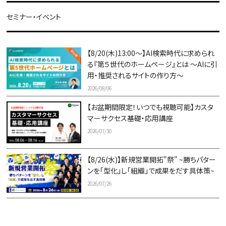
セミナー・イベント
【8/20(木)13:00～】AI検索時代に求められ
る『第５世代のホームページ』とは ～AIに引
用・推奨されるサイトの作り方～
2026/08/06
【お盆期間限定！いつでも視聴可能】カスタ
マーサクセス基礎・応用講座
2026/07/30
【8/26(水)】新規営業開拓"祭" ~勝ちパター
ンを「型化」し「組織」で成果をだす具体策~
2026/07/26