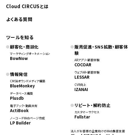
Cloud CIRCUSとは
よくある質問
ツールを知る
顧客化・商談化
販売促進・SNS拡散・顧客体
験
マーケティングオートメーション
BowNow
ARアプリ・顧客体験
COCOAR
ウェブAR・顧客体験
情報発信
LESSAR
CMS&オウンドメディア構築
CVR向上
BlueMonkey
IZANAI
データベース構築
Plusdb
リピート・解約防止
電子ブック・動画共有
ActiBook
カスタマーサクセス
Fullstar
ノーコードWebページ作成
LP Builder
法人がお客様の企業向けのWeb集客支援