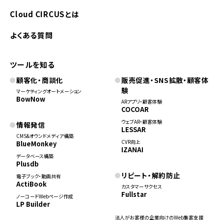
Cloud CIRCUSとは
よくある質問
ツールを知る
顧客化・商談化
販売促進・SNS拡散・顧客体
験
マーケティングオートメーション
BowNow
ARアプリ・顧客体験
COCOAR
ウェブAR・顧客体験
情報発信
LESSAR
CMS&オウンドメディア構築
CVR向上
BlueMonkey
IZANAI
データベース構築
Plusdb
リピート・解約防止
電子ブック・動画共有
ActiBook
カスタマーサクセス
Fullstar
ノーコードWebページ作成
LP Builder
法人がお客様の企業向けのWeb集客支援