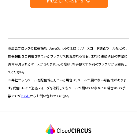
※広告ブロックの拡張機能、JavaScriptの無効化、ソースコード調査ツールなどの、
拡張機能をご利用されている ブラウザで閲覧される場合、まれに連動項目の挙動に
異常が見られるケースがあります。その際は、お手数ですが別のブラウザから閲覧し
てください。
※弊社からのメールを配信停止している場合は、メールが届かない可能性がありま
す。受信トレイと迷惑フォルダを確認しても メールが届いていなかった場合は、お手
数ですが
こちら
からお問い合わせください。