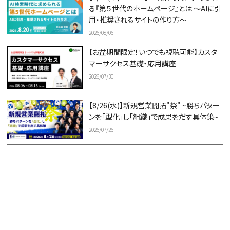
る『第５世代のホームページ』とは ～AIに引
用・推奨されるサイトの作り方～
2026/08/06
【お盆期間限定！いつでも視聴可能】カスタ
マーサクセス基礎・応用講座
2026/07/30
【8/26(水)】新規営業開拓"祭" ~勝ちパター
ンを「型化」し「組織」で成果をだす具体策~
2026/07/26