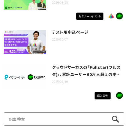
け）
2026/03/15
セミナー・イベント
テスト用申込ページ
2025/10/07
クラウドサーカスの『Fullstar(フルス
タ)』、累計ユーザー60万人超えのホー
ムページ作成ツール『ペライチ』に導入
2025/07/30
導入事例