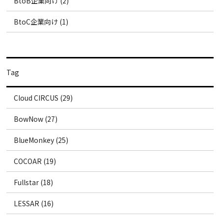
BtoB企業向け (2)
BtoC企業向け (1)
Tag
Cloud CIRCUS (29)
BowNow (27)
BlueMonkey (25)
COCOAR (19)
Fullstar (18)
LESSAR (16)