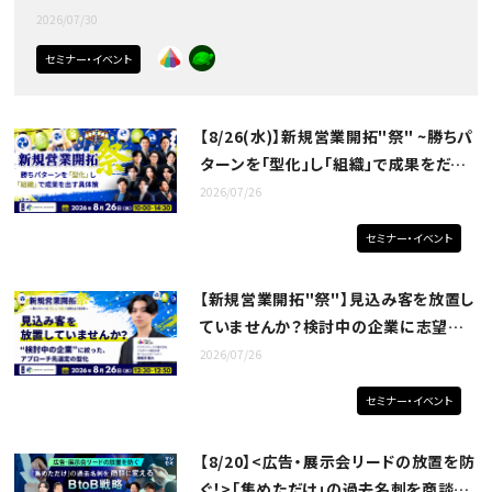
2026/07/30
セミナー・イベント
【8/26(水)】新規営業開拓"祭" ~勝ちパ
ターンを「型化」し「組織」で成果をだす
具体策~
2026/07/26
セミナー・イベント
【新規営業開拓"祭"】見込み客を放置し
ていませんか？検討中の企業に志望た
アプローチ先選定の型化
2026/07/26
セミナー・イベント
【8/20】<広告・展示会リードの放置を防
ぐ！>「集めただけ」の過去名刺を商談に