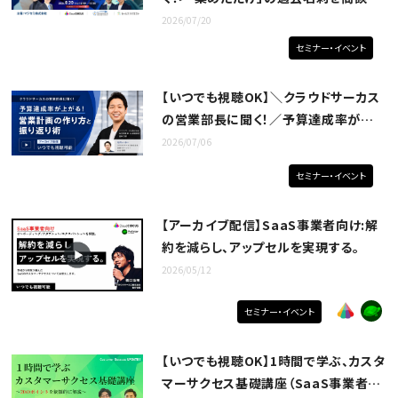
変えるBtoB戦略
2026/07/20
セミナー・イベント
【いつでも視聴OK】＼クラウドサーカス
の営業部長に聞く！／予算達成率が上
がる！営業計画の作り方と振り返り術
2026/07/06
セミナー・イベント
【アーカイブ配信】SaaS事業者向け:解
約を減らし、アップセルを実現する。
2026/05/12
セミナー・イベント
【いつでも視聴OK】1時間で学ぶ、カスタ
マーサクセス基礎講座（SaaS事業者向