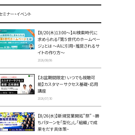
セミナー・イベント
【8/20(木)13:00～】AI検索時代に
求められる『第５世代のホームペー
ジ』とは ～AIに引用・推奨されるサ
イトの作り方～
2026/08/06
【お盆期間限定！いつでも視聴可
能】カスタマーサクセス基礎・応用
講座
2026/07/30
【8/26(水)】新規営業開拓"祭" ~勝
ちパターンを「型化」し「組織」で成
果をだす具体策~