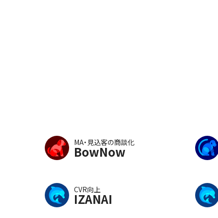
MA・見込客の商談化
BowNow
CVR向上
IZANAI