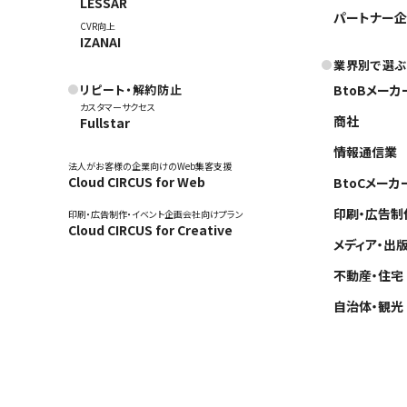
LESSAR
パートナー企
CVR向上
IZANAI
業界別で選ぶ
リピート・解約防止
BtoBメーカ
カスタマーサクセス
商社
Fullstar
情報通信業
法人がお客様の企業向けのWeb集客支援
Cloud CIRCUS for Web
BtoCメーカ
印刷・広告制
印刷・広告制作・イベント企画会社向けプラン
Cloud CIRCUS for Creative
メディア・出
不動産・住宅
自治体・観光