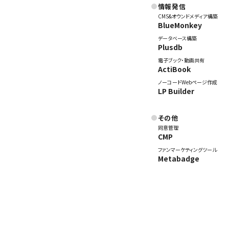
情報発信
CMS&オウンドメディア構築
BlueMonkey
データベース構築
Plusdb
電子ブック・動画共有
ActiBook
ノーコードWebページ作成
LP Builder
その他
同意管理
CMP
ファンマーケティングツール
Metabadge