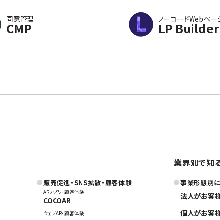
同意管理
ノーコードWebペー
CMP
LP Builder
業界別で知
販売促進・SNS拡散・顧客体験
事業形態別
ARアプリ・顧客体験
法人がお客
COCOAR
個人がお客
ウェブAR・顧客体験