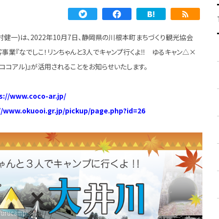
健一)は、2022年10月7日、静岡県の川根本町まちづくり観光協会
客事業『なでしこ！リンちゃんと3人でキャンプ行くよ‼ ゆるキャン△×
R(ココアル)』が活用されることをお知らせいたします。
s://www.coco-ar.jp/
//www.okuooi.gr.jp/pickup/page.php?id=26