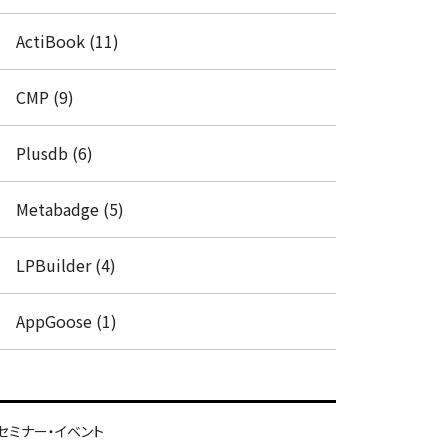
ActiBook (11)
CMP (9)
Plusdb (6)
Metabadge (5)
LPBuilder (4)
AppGoose (1)
セミナー・イベント