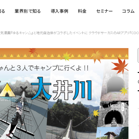
知る
業界別で知る
導入事例
料金
セミナー
コラム
漫画『ゆるキャン△』と地元自治体がコラボしたイベントに クラウドサーカスのARアプリ『COC