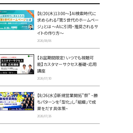
【8/20(木)13:00～】AI検索時代に
求められる『第５世代のホームペー
ジ』とは ～AIに引用・推奨されるサ
イトの作り方～
2026/08/06
【お盆期間限定！いつでも視聴可
能】カスタマーサクセス基礎・応用
講座
2026/07/30
【8/26(水)】新規営業開拓"祭" ~勝
ちパターンを「型化」し「組織」で成
果をだす具体策~
2026/07/26