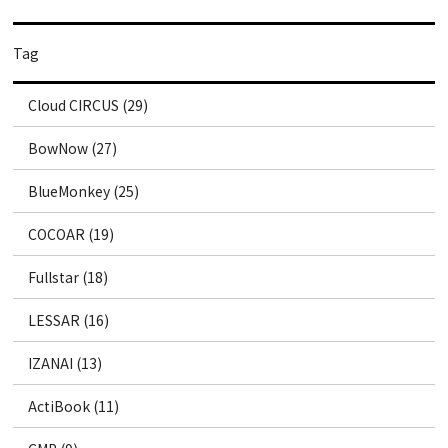
Tag
Cloud CIRCUS (29)
BowNow (27)
BlueMonkey (25)
COCOAR (19)
Fullstar (18)
LESSAR (16)
IZANAI (13)
ActiBook (11)