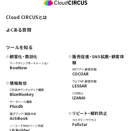
Cloud CIRCUSとは
よくある質問
ツールを知る
顧客化・商談化
販売促進・SNS拡散・顧客体
験
マーケティングオートメーション
BowNow
ARアプリ・顧客体験
COCOAR
ウェブAR・顧客体験
情報発信
LESSAR
CMS&オウンドメディア構築
CVR向上
BlueMonkey
IZANAI
データベース構築
Plusdb
リピート・解約防止
電子ブック・動画共有
ActiBook
カスタマーサクセス
Fullstar
ノーコードWebページ作成
LP Builder