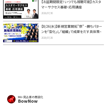
【お盆期間限定！いつでも視聴可能】カスタ
マーサクセス基礎・応用講座
2026/07/30
【8/26(水)】新規営業開拓"祭" ~勝ちパター
ンを「型化」し「組織」で成果をだす具体策~
2026/07/26
MA・見込客の商談化
BowNow