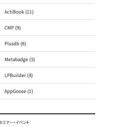
ActiBook (11)
CMP (9)
Plusdb (6)
Metabadge (5)
LPBuilder (4)
AppGoose (1)
セミナー・イベント