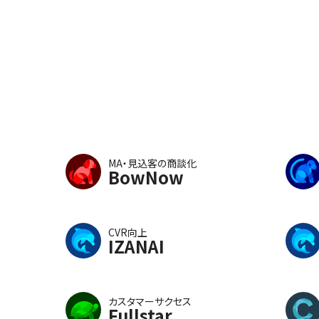
MA・見込客の商談化
BowNow
CVR向上
IZANAI
カスタマーサクセス
Fullstar