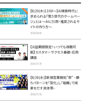
【8/20(木)13:00～】AI検索時代に
求められる『第５世代のホームペー
ジ』とは ～AIに引用・推奨されるサ
イトの作り方～
2026/08/06
【お盆期間限定！いつでも視聴可
能】カスタマーサクセス基礎・応用
講座
2026/07/30
【8/26(水)】新規営業開拓"祭" ~勝
ちパターンを「型化」し「組織」で成
果をだす具体策~
2026/07/26