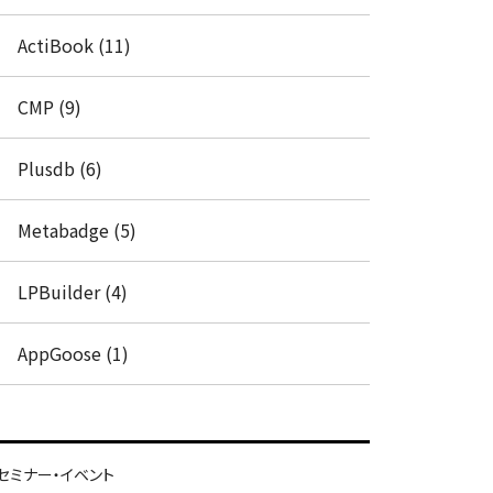
ActiBook (11)
CMP (9)
Plusdb (6)
Metabadge (5)
LPBuilder (4)
AppGoose (1)
セミナー・イベント