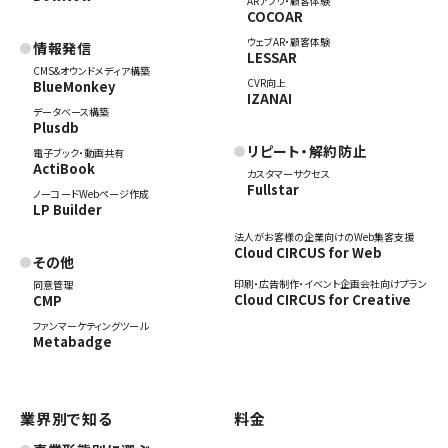
ARアプリ・顧客体験
COCOAR
ウェブAR・顧客体験
情報発信
LESSAR
CMS&オウンドメディア構築
CVR向上
BlueMonkey
IZANAI
データベース構築
Plusdb
リピート・解約防止
電子ブック・動画共有
ActiBook
カスタマーサクセス
Fullstar
ノーコードWebページ作成
LP Builder
法人がお客様の企業向けのWeb集客支援
Cloud CIRCUS for Web
その他
印刷・広告制作・イベント企画会社向けプラン
同意管理
Cloud CIRCUS for Creative
CMP
ファンマーケティングツール
Metabadge
業界別で知る
料金