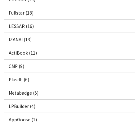
Fullstar (18)
LESSAR (16)
IZANAI (13)
ActiBook (11)
CMP (9)
Plusdb (6)
Metabadge (5)
LPBuilder (4)
AppGoose (1)