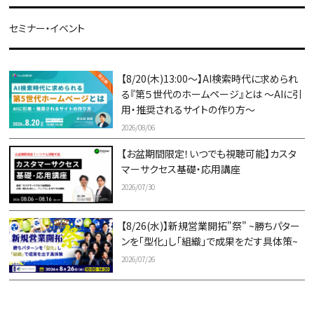
セミナー・イベント
【8/20(木)13:00～】AI検索時代に求められ
る『第５世代のホームページ』とは ～AIに引
用・推奨されるサイトの作り方～
2026/08/06
【お盆期間限定！いつでも視聴可能】カスタ
マーサクセス基礎・応用講座
2026/07/30
【8/26(水)】新規営業開拓"祭" ~勝ちパター
ンを「型化」し「組織」で成果をだす具体策~
2026/07/26