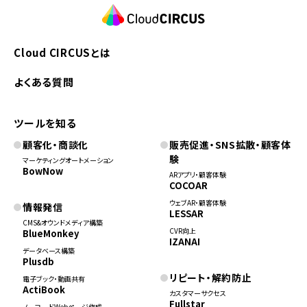
Cloud CIRCUSとは
よくある質問
ツールを知る
顧客化・商談化
販売促進・SNS拡散・顧客体
験
マーケティングオートメーション
BowNow
ARアプリ・顧客体験
COCOAR
ウェブAR・顧客体験
情報発信
LESSAR
CMS&オウンドメディア構築
CVR向上
BlueMonkey
IZANAI
データベース構築
Plusdb
リピート・解約防止
電子ブック・動画共有
ActiBook
カスタマーサクセス
Fullstar
ノーコードWebページ作成