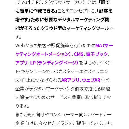
「Cloud CIRCUS（クラウドサーカス）」とは、
「誰で
も簡単に作成できる」
ことをコンセプトに、
「顧客を
増やす」ために必要なデジタルマーケティング機
能がそろったクラウド型のマーケティングツール
で
す。
Webからの集客や販促施策を行うための
MA（マー
ケティングオートメーション）
、
CMS
、
電子ブック
、
アプリ
、
LP（ランディングページ）
をはじめ、イベン
ト・キャンペーンでCX（カスタマーエクスペリエン
ス）向上につなげられる
ARアプリ、ウェブAR
など
企業がデジタルマーケティング領域で抱える課題
を解決するためのサービスを豊富に取り揃えてお
ります。
また、法人向けやコンシューマー向け、パートナー
企業向けに合わせたプランをご提供しております。