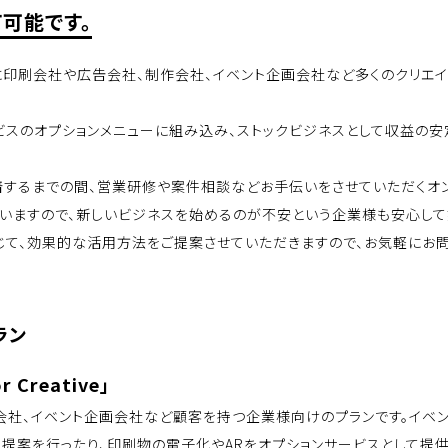
て可能です。
に印刷会社や広告会社、制作会社、イベント企画会社など多くのクリエ
ビスのオプションメニューに組み込み、ストックビジネスとして収益の
着するまでの間、営業研修や案件相談などお手伝いをさせていただくオン
いますので、新しいビジネスを始めるのが不安という企業様も安心して
じて、効果的な活用方法をご提案させていただきますので、お気軽にお問
ラン
r Creative」
会社、イベント企画会社など顧客を持つ企業様向けのプランです。イベン
提案を行ったり、印刷物の電子化やARをオプションサービスとして提供