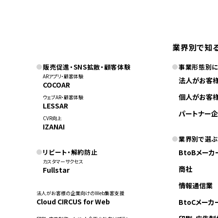
業界別で知
販売促進・SNS拡散・顧客体験
事業形態別
ARアプリ・顧客体験
法人がお客
COCOAR
個人がお客
ウェブAR・顧客体験
LESSAR
パートナー企
CVR向上
IZANAI
業界別で選ぶ
リピート・解約防止
BtoBメーカ
カスタマーサクセス
商社
Fullstar
情報通信業
法人がお客様の企業向けのWeb集客支援
Cloud CIRCUS for Web
BtoCメーカ