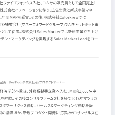
社ファイブフォックス入社、コムサの販売員として全国売上1
。株式会社イノベーションに移り、広告営業と新規事業マネー
年間MVPを受賞。その後、株式会社Colorkrewでは
HiTTO株式会社(マネーフォワードグループ)でAIチャットボット事
として従事。株式会社Sales Markerでは新規事業立ち上げ
ントマーケティングを実現するSales Marker Leadをロー
室長 DealPods事業責任者/プロダクトオーナー
経済学部卒業後、外資系製薬企業へ入社、MR約1,000名中
を経験。 その後コンサルファーム２社を経て2018年マツリカ
スタマーサクセス統括、セールス&マーケティング統括を歴
0回の講演ほか、新規プロダクト開発に従事。米ロサンゼルス在