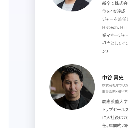
新卒で株式会
位を4度達成
ジャーを兼任し
HRtech、
業マネージャー
担当としてインテ
ンチ。
中谷 真史
株式会社マツリカ
事業戦略・開発室
慶應義塾大学
トップセールス
に入社後はカ
任。年間約2