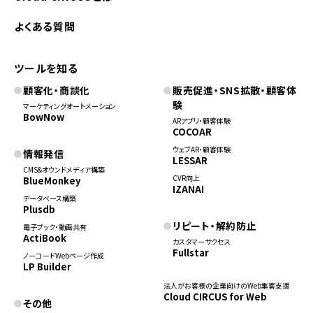
よくある質問
ツールを知る
顧客化・商談化
販売促進・SNS拡散・顧客体
験
マーケティングオートメーション
BowNow
ARアプリ・顧客体験
COCOAR
ウェブAR・顧客体験
情報発信
LESSAR
CMS&オウンドメディア構築
CVR向上
BlueMonkey
IZANAI
データベース構築
Plusdb
リピート・解約防止
電子ブック・動画共有
ActiBook
カスタマーサクセス
Fullstar
ノーコードWebページ作成
LP Builder
法人がお客様の企業向けのWeb集客支援
Cloud CIRCUS for Web
その他