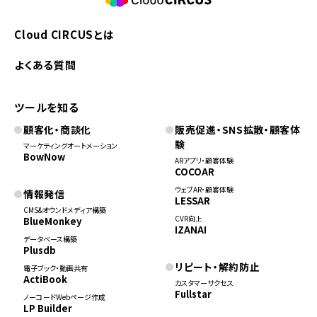
Cloud CIRCUSとは
よくある質問
ツールを知る
顧客化・商談化
販売促進・SNS拡散・顧客体
験
マーケティングオートメーション
BowNow
ARアプリ・顧客体験
COCOAR
ウェブAR・顧客体験
情報発信
LESSAR
CMS&オウンドメディア構築
CVR向上
BlueMonkey
IZANAI
データベース構築
Plusdb
リピート・解約防止
電子ブック・動画共有
ActiBook
カスタマーサクセス
Fullstar
ノーコードWebページ作成
LP Builder