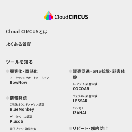
Cloud CIRCUSとは
よくある質問
ツールを知る
顧客化・商談化
販売促進・SNS拡散・顧客体
験
マーケティングオートメーション
BowNow
ARアプリ・顧客体験
COCOAR
ウェブAR・顧客体験
情報発信
LESSAR
CMS&オウンドメディア構築
CVR向上
BlueMonkey
IZANAI
データベース構築
Plusdb
リピート・解約防止
電子ブック・動画共有