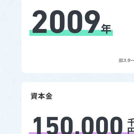
2009
年
旧スター
資本金
150,000
千