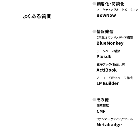
顧客化・商談化
マーケティングオートメーション
BowNow
よくある質問
情報発信
CMS&オウンドメディア構築
BlueMonkey
データベース構築
Plusdb
電子ブック・動画共有
ActiBook
ノーコードWebページ作成
LP Builder
その他
同意管理
CMP
ファンマーケティングツール
Metabadge