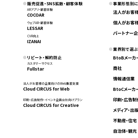
販売促進・SNS拡散・顧客体験
事業形態別
ARアプリ・顧客体験
法人がお客
COCOAR
個人がお客
ウェブAR・顧客体験
LESSAR
パートナー企
CVR向上
IZANAI
業界別で選ぶ
リピート・解約防止
BtoBメーカ
カスタマーサクセス
商社
Fullstar
情報通信業
法人がお客様の企業向けのWeb集客支援
Cloud CIRCUS for Web
BtoCメーカ
印刷・広告制
印刷・広告制作・イベント企画会社向けプラン
Cloud CIRCUS for Creative
メディア・出
不動産・住宅
自治体・観光