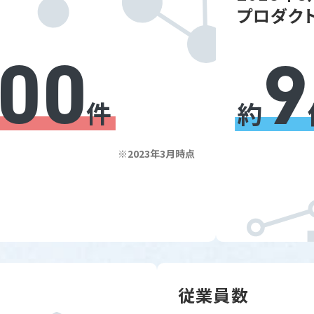
プロダク
000
9
件
約
※2023年3月時点
従業員数