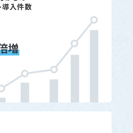
ト導入件数
倍増