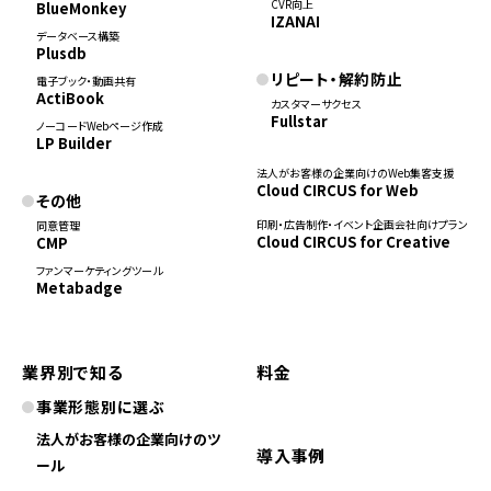
CVR向上
BlueMonkey
IZANAI
データベース構築
Plusdb
リピート・解約防止
電子ブック・動画共有
ActiBook
カスタマーサクセス
Fullstar
ノーコードWebページ作成
LP Builder
法人がお客様の企業向けのWeb集客支援
Cloud CIRCUS for Web
その他
印刷・広告制作・イベント企画会社向けプラン
同意管理
Cloud CIRCUS for Creative
CMP
ファンマーケティングツール
Metabadge
業界別で知る
料金
事業形態別に選ぶ
法人がお客様の企業向けのツ
導入事例
ール