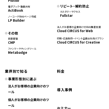
Plusdb
リピート・解約防止
電子ブック・動画共有
ActiBook
カスタマーサクセス
Fullstar
ノーコードWebページ作成
LP Builder
法人がお客様の企業向けのWeb集客支援
Cloud CIRCUS for Web
その他
印刷・広告制作・イベント企画会社向けプラン
同意管理
Cloud CIRCUS for Creative
CMP
ファンマーケティングツール
Metabadge
業界別で知る
料金
事業形態別に選ぶ
法人がお客様の企業向けのツ
導入事例
ール
個人がお客様の企業向けのツ
ール
セミナー