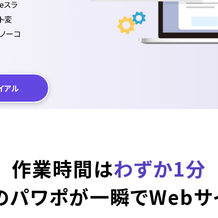
leスラ
ト変
なノーコ
イアル
作業時間は
わずか1分
のパワポが
一瞬でWebサ