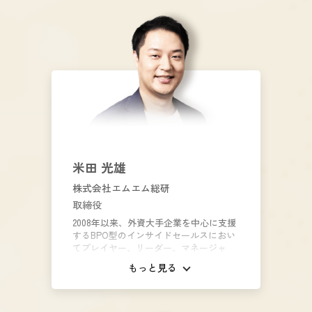
ど上記業務に従事。現在では顧客のマー
ケティングDX戦略の立案から、実行面の
支援、マーケティング組織立ち上げの支
援を行う部署の事業責任者として従事。
米田 光雄
株式会社エムエム総研
取締役
2008年以来、外資大手企業を中心に支援
するBPO型のインサイドセールスにおい
てプレイヤー、リーダー、マネージャ
ー、組織長を歴任。 2017年より、デジタ
もっと見る
ルセールス・アカデミーを立ち上げイン
サイドセールス人材の育成を強化すると
同時に、それまで主流だったBPO、業務
委託型の支援から業界でいち早く内製