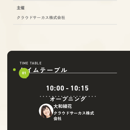
主催
クラウドサーカス株式会社
TIME TABLE
タイムテーブル
01
10:00
-
10:15
オープニング
大和綾花
クラウドサーカス株式
会社