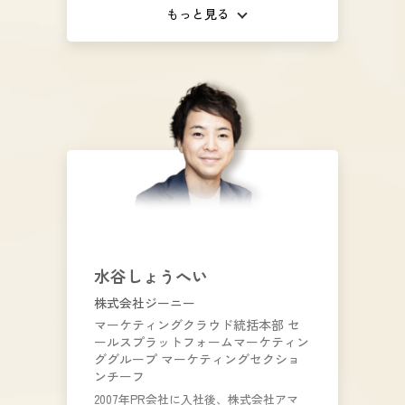
後、自社メディア「ITトレンド」のユー
もっと見る
ザー向けマーケティング、 MAツール
「List Finder」のカスタマーサクセス業
務などを通じて、顧客・ユーザーそれぞ
れの課題解決に向けた活動を行う。 現在
は「List Finder」のマーケティング全体
の戦略策定・遂行、新規サービス開発な
どを担当。
水谷しょうへい
株式会社ジーニー
マーケティングクラウド統括本部 セ
ールスプラットフォームマーケティン
ググループ マーケティングセクショ
ンチーフ
2007年PR会社に入社後、株式会社アマ