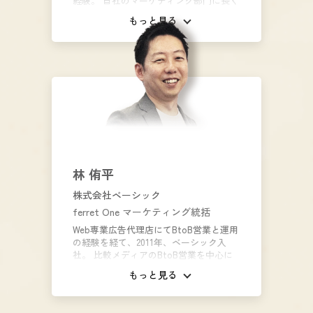
経験。 自社のマーケティング部門に長く
携わり、国産クラウドCRM「Synergy!」
もっと見る
やSalesforce完結型マーケティングツー
ル「Synergy!LEAD」のプロモーション企
画からリード獲得、商談までのタッチポ
イントを設計し、顧客育成に力を注ぐ。
現在はインサイドセールスグループのマ
ネージャーとして、顧客コミュニケーシ
ョンの最前線で活動中。
林 侑平
株式会社ベーシック
ferret One マーケティング統括
Web専業広告代理店にてBtoB営業と運用
の経験を経て、2011年、ベーシック入
社。 比較メディアのBtoB営業を中心に
活動し、その後EC事業の事業責任者を経
もっと見る
て、SaaSプロダクトの事業推進に役割変
更。カスタマーサクセス部門の立ち上げ
からセールス部門の責任者を兼任後、パ