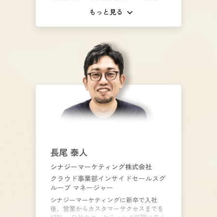
メールマーケティングツール「配配メー
もっと見る
ル」のプロモーション･マーケティング
担当として展示会・セミナーの企画に従
事。ラクスライトクラウドに出向後は
「ブラストメール」のイベントマーケテ
ィング責任者として、年間60本以上のセ
ミナー監修やカンファレンス登壇を行う
傍ら、WEBコンテンツマーケティングに
も携わっている。
長尾 泰人
シナジーマーケティング株式会社
クラウド事業部インサイドセールスグ
ループ マネージャー
シナジーマーケティングに新卒で入社
後、営業からカスタマーサクセスまでを