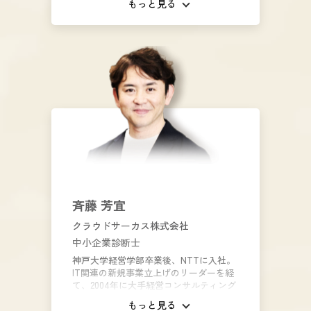
もっと見る
中小企業のWEB による集客・直販率向上
を支援。大企業と異なり、知名度や資本
力が乏しい中小企業においても、「ター
ゲットを口説く」ニーズ喚起型のWEBマ
ーケティングにより、コストを抑えなが
ら、売上・問い合わせを獲得することを
得意としている。
斉藤 芳宜
クラウドサーカス株式会社
中小企業診断士
神戸大学経営学部卒業後、NTTに入社。
IT関連の新規事業立上げのリーダーを経
て、2004年に大手経営コンサルティング
会社の船井総合研究所に入社。18年に渡
もっと見る
りIT企業向けコンサルティングに従事。