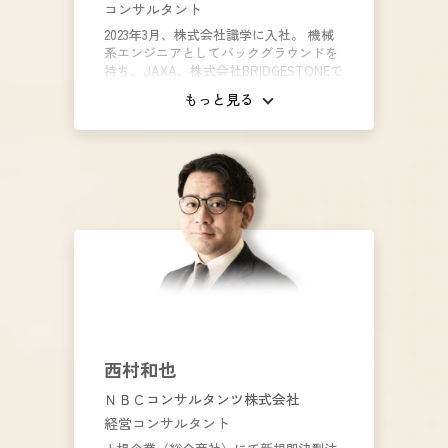
コンサルタント
2023年3月、株式会社識学に入社。 機械
系エンジニアとしてバックグラウンドを
持ち、JAXA、株式会社BRIDGESTONEで
の研究開発に従事。 2010年から、世界的
もっと見る
サーカス集団であるCirque du Soleilから
オファーを受け、ソロパフォーマーとし
て2500回以上の出演。 個性の違う個人が
集まる組織だからこそ、人間性に依存し
ないロジカルマネージメントを通し、み
んなが自分の可能性を最大化し、自分ら
しく生きられるような社会にしたいとい
う思いから現職に至る。
西村和也
ＮＢＣコンサルタンツ株式会社
経営コンサルタント