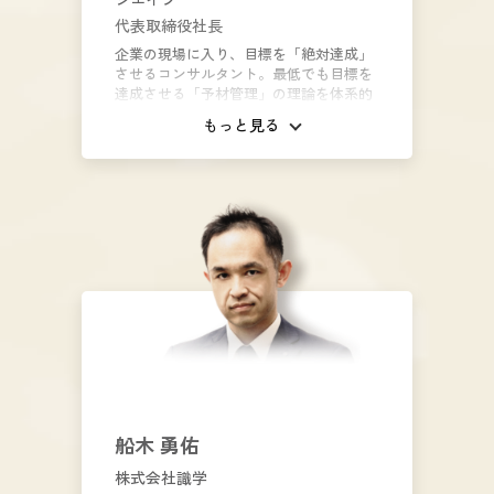
代表取締役社長
企業の現場に入り、目標を「絶対達成」
させるコンサルタント。最低でも目標を
達成させる「予材管理」の理論を体系的
に整理し、仕組みを構築した考案者とし
もっと見る
て知られる。15年間で3000回以上の関連
セミナーや講演、書籍やコラム、昨今は
YouTubeチャンネル『予材管理大学』を
通じ「予材管理」の普及に力を注いでき
た。NTTドコモ、ソフトバンク、サント
リーなどの大企業から中小企業にいたる
まで、200社以上を支援した実績を持
つ。「日経ビジネス」「東洋経済」
「PRESIDENT」など、各種ビジネス誌へ
の寄稿、多数のメディアでの取材経験が
ある。メルマガ「草創花伝」は3.8万人超
の企業経営者、管理者が購読する。著書
は『絶対達成マインドのつくり方』『絶
対達成バイブル』など「絶対達成」シリ
ーズの他、『「空気」で人を動かす』等
多数。著書の多くは、中国、韓国、台湾
船木 勇佑
で翻訳版が発売されている。
株式会社識学