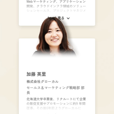
Webマーケティング、アプリケーション
開発、クラウドインフラ領域のソリュー
ションセールス、プロジェクトマネジメ
ント経験を経て、 2018年よりDX事業を
もっと見る
牽引。なかでも、Salesforceの定着化・
活用支援サービスに着目し、組織作りか
ら事業推進まで再スタートを切り、 数年
かけてカスタマーサクセス人材を300名
以上輩出。 2022年12月1日より、セラク
CCCの子会社化、Salesforceを含むクラ
ウド全般のカスタマーサクセス支援No1
を目指し実行。
加藤 英里
株式会社グローカル
セールス＆マーケティング戦略部 部
長
北海道大学卒業後、リクルートにて企業
の販促支援やプロモーションに約9 年間
従事。その後6年前よりグローカルに
て、都市・地方・BtoB・BtoC問わず、