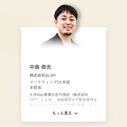
ートナーサクセス推進室の立ち上げを推
進し、現在に至る。
中島 崇光
株式会社BLAM
マーケティングDX本部
本部長
大手Web専業広告代理店（株式会社
OPT）に入社。 金融業界や不動産業界を
中心にマーケテイング支援に従事。 その
後Fintechアプリ業界向けの支援を経験。
もっと見る
その後マーケティング支援会社に入社。
執行役員としてマーケ支援事業部と新規
事業立ち上げの責任者を兼務。 2年間ほ