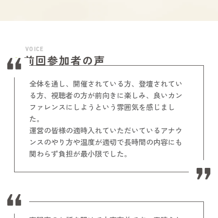
国内シェアNo.1サービスになっている。
自社と顧客のDXを進める中で、マーケテ
ィングやDXの魅力に取り憑かれ、国内中
小企業にまで広めるべく奔走中！
VOICE
前回参加者の声
全体を通し、開催されている方、登壇されてい
る方、視聴者の方が前向きに楽しみ、良いカン
ファレンスにしようという雰囲気を感じまし
た。
運営の皆様の適時入れていただいているアナウ
ンスのやり方や温度が適切で長時間の内容にも
関わらず負担が最小限でした。