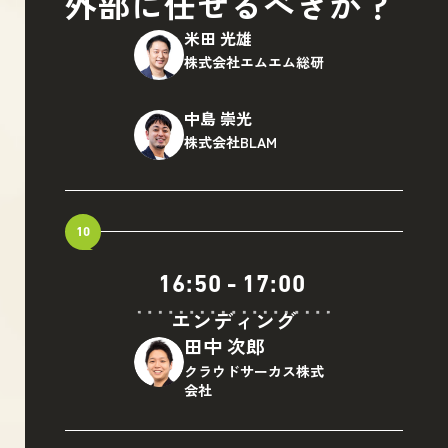
外部に任せるべきか？
米田 光雄
株式会社エムエム総研
中島 崇光
株式会社BLAM
10
16:50
-
17:00
エンディング
田中 次郎
クラウドサーカス株式
会社