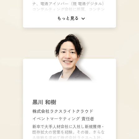
ナ、電通アイソバー（現 電通デジタル）
コンサルティング会社に所属、コンテン
ツ企画とデータ分析を用いて100社以上
もっと見る
のマーケティングを支援。 2020年4月よ
り現職。GENIEE SFA/CRM事業本部や外
部イベントへ累計400以上登壇、DXやデ
ジタルマーケティングのセミナー講師な
ども務める。
黒川 和樹
株式会社ラクスライトクラウド
イベントマーケティング 責任者
新卒で大手人材会社に入社し新規獲得・
既存拡大の営業を経験。その後、さらな
る挑戦を求めて株式会社ラクスへ入社。