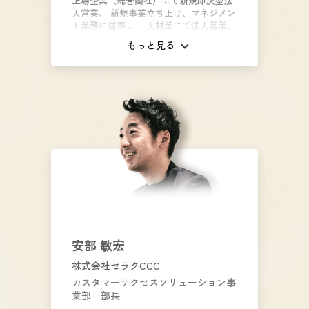
上場企業（総合商社）にて新規即決型法
人営業、 新規事業立ち上げ、マネジメン
ト業務に従事し、 人材業にて法人営業、
支社長業務、新拠点立ち上げ、 人事業務
もっと見る
に従事した後、ＮＢＣコンサルタンツ株
式会社に入社。 『組織マネジメント・風
土改善』『人財育成・採用』 『業務改
革・業務改善』『営業改革・営業力向
上』を得意としており、 自身の経験と豊
富な事例を活かし、中小企業の実務・再
現性に拘った コンサルティングスタイル
で多くの改善実績を有する。 一人ひとり
に寄り添う親身な姿勢と時折見せる厳し
さ、 熱量あふれるアプローチで、多くの
支援先から信頼を得ている。
安部 敏宏
株式会社セラクCCC
カスタマーサクセスソリューション事
業部 部長