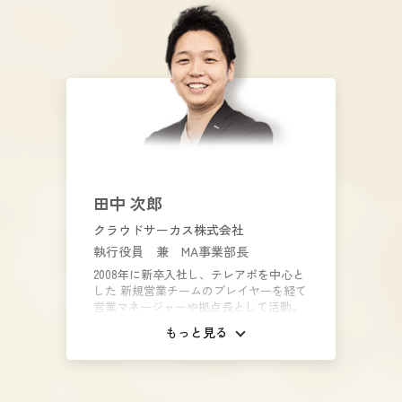
化・社内構築型のインサイドセールス支
援に舵を切り、日系大手、SaaS企業を中
心に多くの実績を積む。 2020年同社取締
役に就任、法人営業デジタル化協会理事
に就任。 現在もコンサルタント、研修講
師として第一線で企業の変革、成功を支
援している。
田中 次郎
クラウドサーカス株式会社
執行役員 兼 MA事業部長
2008年に新卒入社し、テレアポを中心と
した 新規営業チームのプレイヤーを経て
営業マネージャーや拠点長として活動。
その後、自社のマーケティング部門、IS
もっと見る
部門、CS部門の立ち上げを担当し、現在
はマーケティング・オートメーションツ
ールBowNowの事業責任者として活動
中。 現在15,000社以上の導入を突破し、